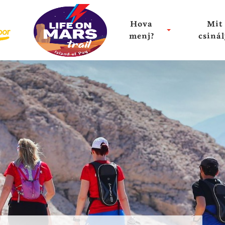
Hova
Mit
menj?
csinál