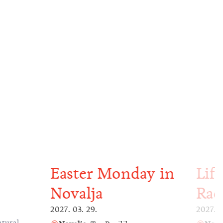
Easter Monday in
Lif
Novalja
Rac
2027. 03. 29.
2027. 0