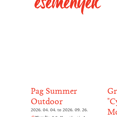
események
Pag Summer
Gr
Outdoor
"C
4. 10.
Mo
2026. 04. 04.
to
2026. 09. 26.