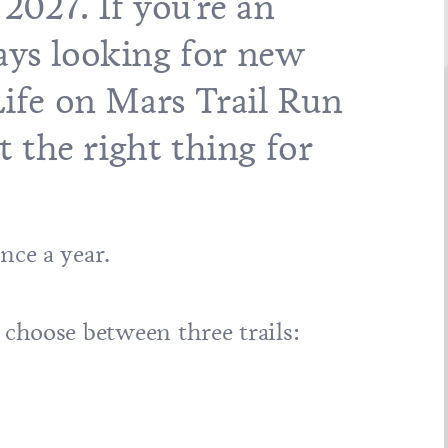
 2027. If you're an
ays looking for new
Life on Mars Trail Run
st the right thing for
nce a year.
n choose between three trails: