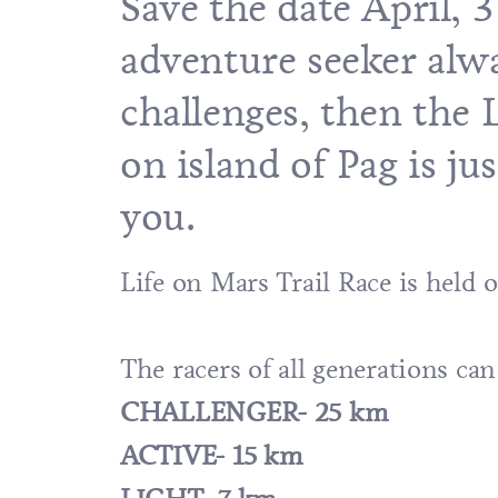
Save the date April, 3
adventure seeker alw
challenges, then the 
on island of Pag is ju
you.
Life on Mars Trail Race is held o
The racers of all generations ca
CHALLENGER- 25 km
ACTIVE- 15 km