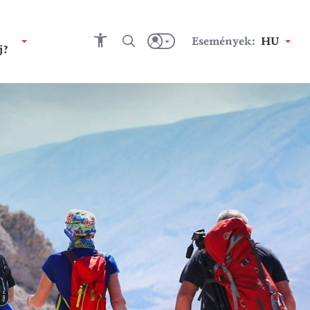
Események:
HU
j?