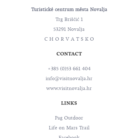
Turistické centrum města Novalja
Trg Brišćić 1
53291 Novalja
C H O R V A T S K O
CONTACT
+385 (0)53 661 404
info@visitnovalja.hr
www.visitnovalja.hr
LINKS
Pag Outdoor
Life on Mars Trail
Facebook